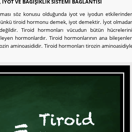
İYOT VE BAĞIŞIKLIK SİSTEMİ BAĞLANTISI
izması söz konusu olduğunda iyot ve iyodun etkilerinde
Çünkü tiroid hormonu demek, iyot demektir. İyot olmada
eğildir. Tiroid hormonları vücudun bütün hücrelerini
kileyen hormonlardır. Tiroid hormonlarının ana bileşenler
rozin aminoasididir. Tiroid hormonları tirozin aminoasidiyl