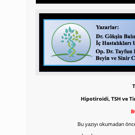
Hipotiroidi, TSH ve T
B
Bu yazıyı okumadan önce