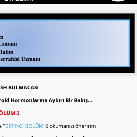
TSH BULMACASI
iroid Hormonlarına Aykırı Bir Bakış…
ÖLÜM 2
 "
BİRİNCİ BÖLÜM
"ü okumanızı öneririm