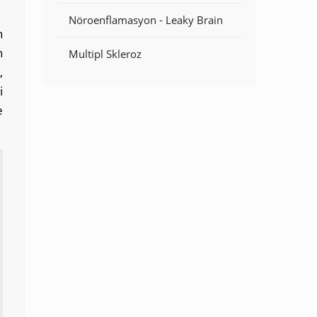
Nöroenflamasyon - Leaky Brain
n
n
Multipl Skleroz
,
i
e