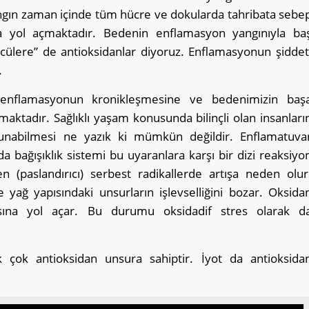
angın zaman içinde tüm hücre ve dokularda tahribata sebe
ara yol açmaktadır. Bedenin enflamasyon yangınıyla ba
ücülere” de antioksidanlar diyoruz. Enflamasyonun şiddet
.
nflamasyonun kronikleşmesine ve bedenimizin baş
aktadır. Sağlıklı yaşam konusunda bilinçli olan insanları
nabilmesi ne yazık ki mümkün değildir. Enflamatuva
a bağışıklık sistemi bu uyaranlara karşı bir dizi reaksiyo
 (paslandırıcı) serbest radikallerde artışa neden olur
 yağ yapısındaki unsurların işlevselliğini bozar. Oksida
tmasına yol açar. Bu durumu oksidadif stres olarak d
 çok antioksidan unsura sahiptir. İyot da antioksida