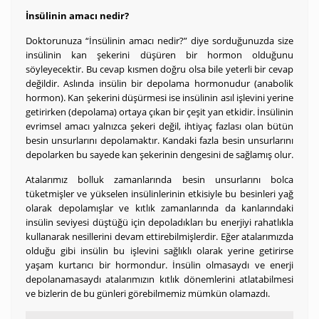
İnsülinin amacı nedir?
Doktorunuza “İnsülinin amacı nedir?” diye sorduğunuzda size
insülinin kan şekerini düşüren bir hormon olduğunu
söyleyecektir. Bu cevap kısmen doğru olsa bile yeterli bir cevap
değildir. Aslında insülin bir depolama hormonudur (anabolik
hormon). Kan şekerini düşürmesi ise insülinin asıl işlevini yerine
getirirken (depolama) ortaya çıkan bir çeşit yan etkidir. İnsülinin
evrimsel amacı yalnızca şekeri değil, ihtiyaç fazlası olan bütün
besin unsurlarını depolamaktır. Kandaki fazla besin unsurlarını
depolarken bu sayede kan şekerinin dengesini de sağlamış olur.
Atalarımız bolluk zamanlarında besin unsurlarını bolca
tüketmişler ve yükselen insülinlerinin etkisiyle bu besinleri yağ
olarak depolamışlar ve kıtlık zamanlarında da kanlarındaki
insülin seviyesi düştüğü için depoladıkları bu enerjiyi rahatlıkla
kullanarak nesillerini devam ettirebilmişlerdir. Eğer atalarımızda
olduğu gibi insülin bu işlevini sağlıklı olarak yerine getirirse
yaşam kurtarıcı bir hormondur. İnsülin olmasaydı ve enerji
depolanamasaydı atalarımızın kıtlık dönemlerini atlatabilmesi
ve bizlerin de bu günleri görebilmemiz mümkün olamazdı.