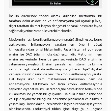
İnsülin direncinde tedavi olarak kullanılan metformin, bir
taraftan doku asidozuna ve enflamasyona yol açarak [LİNK],
diğer taraftan da metilasyon dengesini bozarak hastalara fayda
sağlamak yerine zarar bile verebilmektedir.
Metformin nasıl kronik enflamasyon yaratır? Şimdi kısaca bunu
açıklayalım. Enflamasyon yaratan en önemli vücut
kimyasallarından birisi histamindir. Fazla histamini yok eden
enzim ise DAO (diamin oksidaz) enzimidir. Metformin hem
enzim seviyesinde, hem de gen seviyesinde DAO enziminin
çalışmasını yavaşlatır. Enzimin yavaşlaması histamin birikimine
ve buna bağlı olarak da enflamasyona yol açar. Tip-2 diyabet
ve/veya insülin direnci de vücutta kronik enflamasyon yaratır.
Hal böyle iken hem metilasyonu baskılayan, hem de
enflamasyonu tetikleyen bir ilacın kronik enflamasyonla
seyreden diyabet ve insülin direnci gibi hastalıkların tedavisinde
kullanılması ne yaman bir çelişkidir? Halbuki insülin direncinde
ve Tip-2 diyabette bilinçli bir beslenme planlaması ve olumsuz
yaşam koşullarına dair düzenlemeler ilaçsız bir tedavi için yeterli
olabilmektedir. Endüstriyel tıbbın içine düştüğü bu açmaz