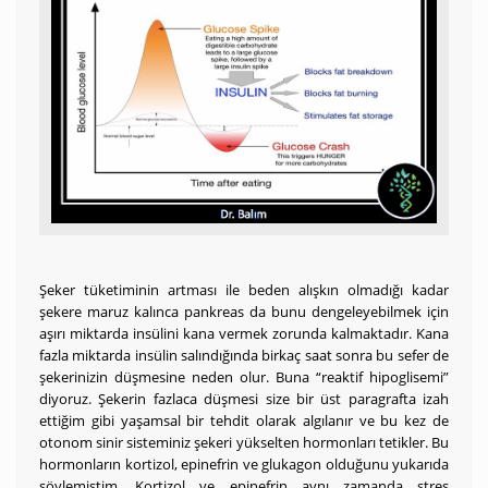
Şeker tüketiminin artması ile beden alışkın olmadığı kadar
şekere maruz kalınca pankreas da bunu dengeleyebilmek için
aşırı miktarda insülini kana vermek zorunda kalmaktadır. Kana
fazla miktarda insülin salındığında birkaç saat sonra bu sefer de
şekerinizin düşmesine neden olur. Buna “reaktif hipoglisemi”
diyoruz. Şekerin fazlaca düşmesi size bir üst paragrafta izah
ettiğim gibi yaşamsal bir tehdit olarak algılanır ve bu kez de
otonom sinir sisteminiz şekeri yükselten hormonları tetikler. Bu
hormonların kortizol, epinefrin ve glukagon olduğunu yukarıda
söylemiştim. Kortizol ve epinefrin aynı zamanda stres