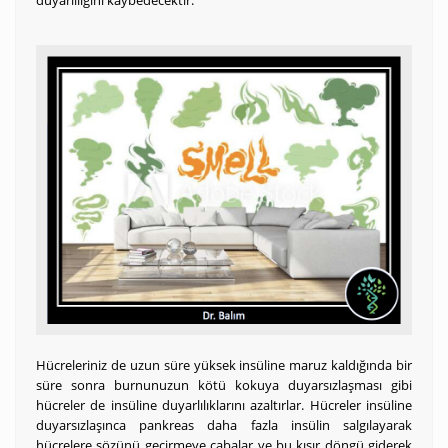
duyarlılığını kaybedecektir.
Hücreleriniz de uzun süre yüksek insüline maruz kaldığında bir
süre sonra burnunuzun kötü kokuya duyarsızlaşması gibi
hücreler de insüline duyarlılıklarını azaltırlar. Hücreler insüline
duyarsızlaşınca pankreas daha fazla insülin salgılayarak
hücrelere sözünü geçirmeye çabalar ve bu kısır döngü giderek