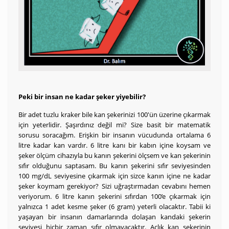
Peki bir insan ne kadar şeker yiyebilir?
Bir adet tuzlu kraker bile kan şekerinizi 100'ün üzerine çıkarmak
için yeterlidir. Şaşırdınız değil mi? Size basit bir matematik
sorusu soracağım. Erişkin bir insanın vücudunda ortalama 6
litre kadar kan vardır. 6 litre kanı bir kabın içine koysam ve
şeker ölçüm cihazıyla bu kanın şekerini ölçsem ve kan şekerinin
sıfır olduğunu saptasam. Bu kanın şekerini sıfır seviyesinden
100 mg/dL seviyesine çıkarmak için sizce kanın içine ne kadar
şeker koymam gerekiyor? Sizi uğraştırmadan cevabını hemen
veriyorum. 6 litre kanın şekerini sıfırdan 100’e çıkarmak için
yalnızca 1 adet kesme şeker (6 gram) yeterli olacaktır. Tabii ki
yaşayan bir insanın damarlarında dolaşan kandaki şekerin
seviyesi hiçbir zaman sıfır olmayacaktır. Açlık kan şekerinin