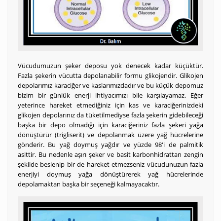
Vücudumuzun şeker deposu yok denecek kadar küçüktür.
Fazla şekerin vücutta depolanabilir formu glikojendir. Glikojen
depolarımız karaciğer ve kaslarımızdadır ve bu küçük depomuz
bizim bir günlük enerji ihtiyacımızı bile karşılayamaz. Eğer
yeterince hareket etmediğiniz için kas ve karaciğerinizdeki
glikojen depolarınız da tüketilmediyse fazla şekerin gidebileceği
başka bir depo olmadığı için karaciğeriniz fazla şekeri yağa
dönüştürür (trigliserit) ve depolanmak üzere yağ hücrelerine
gönderir. Bu yağ doymuş yağdır ve yüzde 98'i de palmitik
asittir. Bu nedenle aşırı şeker ve basit karbonhidrattan zengin
şekilde beslenip bir de hareket etmezseniz vücudunuzun fazla
enerjiyi doymuş yağa dönüştürerek yağ hücrelerinde
depolamaktan başka bir seçeneği kalmayacaktır.