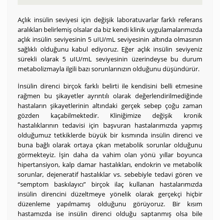
Açlık insülin seviyesi için değişik laboratuvarlar farklı referans
aralıkları belirlemiş olsalar da biz kendi klinik uygulamalarımızda
açlık insülin seviyesinin 5 uIU/mL seviyesinin altında olmasının
sağlıklı olduğunu kabul ediyoruz. Eğer açlık insülin seviyeniz
sürekli olarak 5 uIU/mL seviyesinin üzerindeyse bu durum
metabolizmayla ilgili bazı sorunlarınızın olduğunu düşündürür.
İnsülin direnci birçok farklı belirti ile kendisini belli etmesine
rağmen bu şikayetler ayrıntılı olarak değerlendirilmediğinde
hastaların şikayetlerinin altındaki gerçek sebep çoğu zaman
gözden kaçabilmektedir. Kliniğimize değişik kronik
hastalıklarının tedavisi için başvuran hastalarımızda yapmış
olduğumuz tetkiklerde büyük bir kısmında insülin direnci ve
buna bağlı olarak ortaya çıkan metabolik sorunlar olduğunu
görmekteyiz. İşin daha da vahim olan yönü yıllar boyunca
hipertansiyon, kalp damar hastalıkları, endokrin ve metabolik
sorunlar, dejeneratif hastalıklar vs. sebebiyle tedavi gören ve
“semptom baskılayıcı” birçok ilaç kullanan hastalarımızda
insülin direncini düzeltmeye yönelik olarak gerçekçi hiçbir
düzenleme yapılmamış olduğunu görüyoruz. Bir kısım
hastamızda ise insülin direnci olduğu saptanmış olsa bile