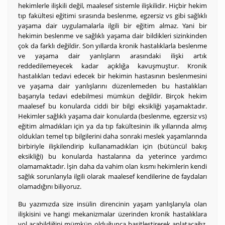
hekimlerle ilişkili değil, maalesef sistemle ilişkilidir. Hiçbir hekim
tıp fakültesi eğitimi sırasında beslenme, egzersiz vs gibi sağlıklı
yaşama dair uygulamalarla ilgili bir eğitim almaz. Yani bir
hekimin beslenme ve sağlıklı yaşama dair bildikleri sizinkinden
çok da farklı değildir. Son yıllarda kronik hastalıklarla beslenme
ve yaşama dair yanlışların arasındaki ilişki artık
reddedilemeyecek kadar açıklığa kavuşmuştur. Kronik
hastalıkları tedavi edecek bir hekimin hastasının beslenmesini
ve yaşama dair yanlışlarını düzenlemeden bu hastalıkları
başarıyla tedavi edebilmesi mümkün değildir. Birçok hekim
maalesef bu konularda ciddi bir bilgi eksikliği yaşamaktadır.
Hekimler sağlıklı yaşama dair konularda (beslenme, egzersiz vs)
eğitim almadıkları için ya da tıp fakültesinin ilk yıllarında almış
oldukları temel tıp bilgilerini daha sonraki meslek yaşamlarında
birbiriyle ilişkilendirip kullanamadıkları için (bütüncül bakış
eksikliği) bu konularda hastalarına da yeterince yardımcı
olamamaktadır. İşin daha da vahim olan kısmı hekimlerin kendi
sağlık sorunlarıyla ilgili olarak maalesef kendilerine de faydaları
olamadığını biliyoruz.
Bu yazımızda size insülin direncinin yaşam yanlışlarıyla olan
ilişkisini ve hangi mekanizmalar üzerinden kronik hastalıklara
yol açabildiğini mümkün olduğunca basitleştirerek anlatacağız.