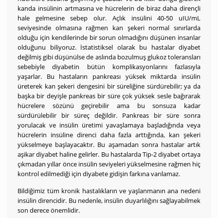
kanda insülinin artmasına ve hücrelerin de biraz daha dirençli
hale gelmesine sebep olur. Açlık insülini 40-50 uIU/mL
seviyesinde olmasına rağmen kan şekeri normal sınırlarda
olduğu için kendilerinde bir sorun olmadığını düşünen insanlar
olduğunu biliyoruz. İstatistiksel olarak bu hastalar diyabet
değilmiş gibi düşünülse de aslında bozulmuş glukoz toleransları
sebebiyle diyabetin bütün komplikasyonlarını fazlasıyla
yaşarlar. Bu hastaların pankreası yüksek miktarda insülin
üreterek kan şekeri dengesini bir süreliğine sürdürebilir; ya da
başka bir deyişle pankreas bir süre çok yüksek sesle bağırarak
hücrelere sözünü geçirebilir ama bu sonsuza kadar
sürdürülebilir bir süreç değildir. Pankreas bir süre sonra
yorulacak ve insülin üretimi yavaşlamaya başladığında veya
hücrelerin insüline direnci daha fazla arttığında, kan şekeri
yükselmeye başlayacaktır. Bu aşamadan sonra hastalar artık
aşikar diyabet haline gelirler. Bu hastalarda Tip-2 diyabet ortaya
çıkmadan yıllar önce insülin seviyeleri yükselmesine rağmen hiç
kontrol edilmediği için diyabete gidişin farkına varılamaz.
Bildiğimiz tüm kronik hastalıkların ve yaşlanmanın ana nedeni
insülin direncidir. Bu nedenle, insülin duyarlılığını sağlayabilmek
son derece önemlidir.