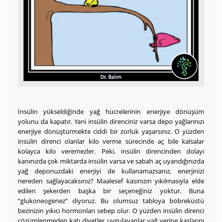
İnsülin yükseldiğinde yağ hücrelerinin enerjiye dönüşüm
yolunu da kapatır. Yani insülin direnciniz varsa depo yağlarınızı
enerjiye dönüştürmekte ciddi bir zorluk yaşarsınız. O yüzden
insülin direnci olanlar kilo verme sürecinde aç bile kalsalar
kolayca kilo veremezler. Peki, insülin direncinden dolayı
kanınızda çok miktarda insülin varsa ve sabah aç uyandığınızda
yağ deponuzdaki enerjiyi de kullanamazsanız, enerjinizi
nereden sağlayacaksınız? Maalesef kasınızın yıkılmasıyla elde
edilen şekerden başka bir seçeneğiniz yoktur. Buna
“glukoneogenez” diyoruz. Bu olumsuz tabloya böbreküstü
bezinizin yıkıcı hormonları sebep olur. O yüzden insülin direnci
çözümlenmeden katı diyetler uygulayanlar yağ yerine kaslarını