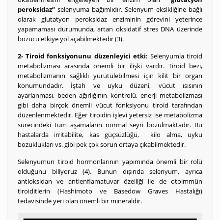
peroksidaz”
selenyuma bağımlıdır. Selenyum eksikliğine bağlı
olarak glutatyon peroksidaz enziminin görevini yeterince
yapamaması durumunda, artan oksidatif stres DNA üzerinde
bozucu etkiye yol açabilmektedir (3).
2- Tiroid fonksiyonunu düzenleyici etki:
Selenyumla tiroid
metabolizması arasında önemli bir ilişki vardır. Tiroid bezi,
metabolizmanın sağlıklı yürütülebilmesi için kilit bir organ
konumundadır. İştah ve uyku düzeni, vücut ısısının
ayarlanması, beden ağırlığının kontrolü, enerji metabolizması
gibi daha birçok önemli vücut fonksiyonu tiroid tarafından
düzenlenmektedir. Eğer tiroidin işlevi yetersiz ise metabolizma
sürecindeki tüm aşamaların normal seyri bozulmaktadır. Bu
hastalarda irritabilite, kas güçsüzlüğü, kilo alma, uyku
bozuklukları vs. gibi pek çok sorun ortaya çıkabilmektedir.
Selenyumun tiroid hormonlarının yapımında önemli bir rolü
olduğunu biliyoruz (4). Bunun dışında selenyum, ayrıca
antioksidan ve antienflamatuvar özelliği ile de otoimmün
tiroiditlerin (Hashimoto ve Basedow Graves Hastalığı)
tedavisinde yeri olan önemli bir mineraldir.