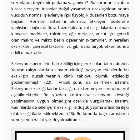
sorunlarda büyük bir patlama yaşanıyor? Bu sorunun cevabını
kısaca vereyim. İnsanlar doğal yaşamdan uzaklaştıktan sonra
vücudun normal işlevleriyle ilgili fizyolojik düzenleri bozulmaya
başladı. Hormon sistemini olumsuz etkileyen beslenme
yanlışları, bağırsak flora bozuklukları, katkılı gıdalardan alınan
kimyasal maddeler, toksinler, ağır metaller, vücut için gerekli
olan makro ve mikro besin öğelerinin (vitaminler, mineraller)
eksiklikleri, çevresel faktörler vs. gibi daha birçok etken bunda
etkili olmaktadır.
Selenyum spermlerin hareketliliği için gerekli olan bir maddedir.
Yapılan çalışmalarda selenyum eksikliği yaşayan erkeklerde bu
eksikliğin düzeltilmesinin klinik tabloyu olumlu etkilediği
gözlemlenmiştir (22). Ancak şunu da belirtmek isterim;
Selenyum eksikliği kadar fazlalığı da istenmeyen sonuçlara yol
açabilmektedir. Bu yüzden kontrolsüz selenyum desteği
yapılmasının uygun olmadığını özellikle vurgulamak isterim.
Kadınlarda da selenyum eksikliği ile düşük yapma arasında ilişki
olabileceği ifade edilmektedir (23). Bu konuda başka araştırma
sonuçlarına da ihtiyaç duyulmaktadır.