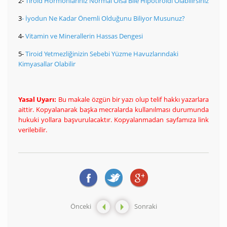
2-
Tiroid Hormonlarınız Normal Olsa Bile Hipotiroidi Olabilirsiniz
3
- İyodun Ne Kadar Önemli Olduğunu Biliyor Musunuz?
4-
Vitamin ve Minerallerin Hassas Dengesi
5-
Tiroid Yetmezliğinizin Sebebi Yüzme Havuzlarındaki
Kimyasallar Olabilir
Yasal Uyarı:
Bu makale özgün bir yazı olup telif hakkı yazarlara
aittir. Kopyalanarak başka mecralarda kullanılması durumunda
hukuki yollara başvurulacaktır. Kopyalanmadan sayfamıza link
verilebilir.
Önceki
Sonraki