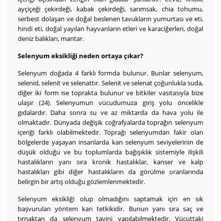
ayçiçeği çekirdeği, kabak çekirdeği, sarımsak, chia tohumu,
serbest dolaşan ve doğal beslenen tavukların yumurtası ve eti,
hindi eti, doğal yayılan hayvanların etleri ve karaciğerleri, doğal
deniz balıkları, mantar.
Selenyum eksikliği neden ortaya çıkar?
Selenyum doğada 4 farklı formda bulunur. Bunlar selenyum,
selenid, selenit ve selenattır. Selenit ve selenat çoğunlukla suda,
diğer iki form ise toprakta bulunur ve bitkiler vasıtasıyla bize
ulaşır (24). Selenyumun vücudumuza giriş yolu öncelikle
gıdalardır. Daha sonra su ve az miktarda da hava yolu ile
olmaktadır. Dünyada değişik coğrafyalarda toprağın selenyum
içeriği farklı olabilmektedir. Toprağı selenyumdan fakir olan
bölgelerde yaşayan insanlarda kan selenyum seviyelerinin de
düşük olduğu ve bu toplumlarda bağışıklık sistemiyle ilişkili
hastalıkların yanı sıra kronik hastalıklar, kanser ve kalp
hastalıkları gibi diğer hastalıkların da görülme oranlarında
belirgin bir artış olduğu gözlemlenmektedir.
Selenyum eksikliği olup olmadığını saptamak için en sık
başvurulan yöntem kan tetkikidir. Bunun yanı sıra saç ve
tırnaktan da selenyum tayini yapılabilmektedir. Vücuttaki