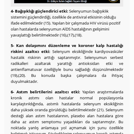
4- Bağışıklığı güçlendirici etki:
Selenyumun bağışıklık
sistemini güçlendirdiği, özellikle de antiviral etkisinin olduğu
ifade edilmektedir (15). Yapılan bir çalışmada HIV virüsü pozitif
olan hastalarda selenyumun AİDS hastalığının gelişimini
yavaşlattığı belirtilmektedir (16),(17),(18).
5- Kan dolaşımını düzenleme ve koroner kalp hastalığı
riskini azaltıcı etki:
Selenyum eksikliğinde kardiyovasküler
hastalık riskinin arttığı saptanmıştır. Selenyumun serbest
radikalleri azaltarak yarattığı antioksidan etki ve
antienflamatuvar özelliğiyle bunu sağladığı düşünülmektedir
(19),(20). Bu konuda başka çalışmalara da ihtiyaç
duyulmaktadır.
6- Astım belirtilerini azaltıcı etki:
Yapılan araştırmalarda
kronik astımı olan hastalar normal popülasyonla
karşılaştırıldığında, astımlı hastalarda selenyum eksikliğinin
daha yüksek oranda görüldüğü belirtilmektedir (21). Selenyum
desteği alan astım hastalarının, plasebo alan hastalara göre
daha az astım semptomu yaşadıkları da saptanmıştır. Bu
noktada yanlış anlamaya yol açmamak için şunu özellikle
belirtmek istiyorum. Söylediklerim selenyumun kronik astımda