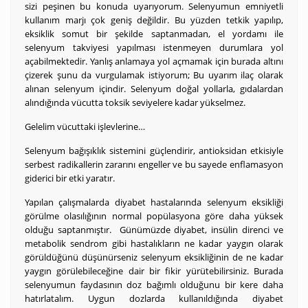
sizi peşinen bu konuda uyarıyorum. Selenyumun emniyetli
kullanım marjı çok geniş değildir. Bu yüzden tetkik yapılıp,
eksiklik somut bir şekilde saptanmadan, el yordamı ile
selenyum takviyesi yapılması istenmeyen durumlara yol
açabilmektedir. Yanlış anlamaya yol açmamak için burada altını
çizerek şunu da vurgulamak istiyorum; Bu uyarım ilaç olarak
alınan selenyum içindir. Selenyum doğal yollarla, gıdalardan
alındığında vücutta toksik seviyelere kadar yükselmez.
Gelelim vücuttaki işlevlerine…
Selenyum bağışıklık sistemini güçlendirir, antioksidan etkisiyle
serbest radikallerin zararını engeller ve bu sayede enflamasyon
giderici bir etki yaratır.
Yapılan çalışmalarda diyabet hastalarında selenyum eksikliği
görülme olasılığının normal popülasyona göre daha yüksek
olduğu saptanmıştır. Günümüzde diyabet, insülin direnci ve
metabolik sendrom gibi hastalıkların ne kadar yaygın olarak
görüldüğünü düşünürseniz selenyum eksikliğinin de ne kadar
yaygın görülebileceğine dair bir fikir yürütebilirsiniz. Burada
selenyumun faydasının doz bağımlı olduğunu bir kere daha
hatırlatalım. Uygun dozlarda kullanıldığında diyabet