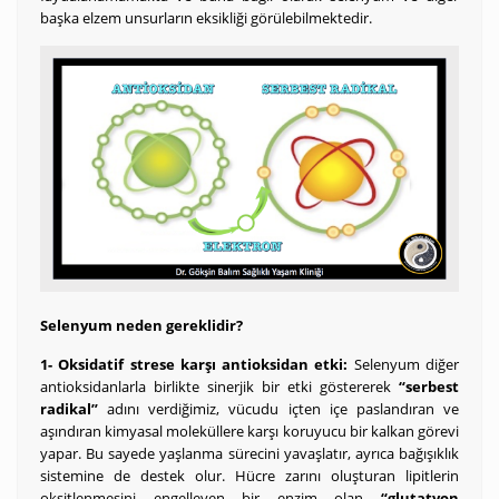
başka elzem unsurların eksikliği görülebilmektedir.
Selenyum neden gereklidir?
1- Oksidatif strese karşı antioksidan etki:
Selenyum diğer
antioksidanlarla birlikte sinerjik bir etki göstererek
“serbest
radikal”
adını verdiğimiz, vücudu içten içe paslandıran ve
aşındıran kimyasal moleküllere karşı koruyucu bir kalkan görevi
yapar. Bu sayede yaşlanma sürecini yavaşlatır, ayrıca bağışıklık
sistemine de destek olur. Hücre zarını oluşturan lipitlerin
oksitlenmesini engelleyen bir enzim olan
“glutatyon