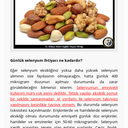
Günlük selenyum ihtiyacı ne kadardır?
Eğer selenyum eksikliğiniz yoksa daha yüksek selenyum
alımının size faydasının olmayacağını, hatta günlük 400
mikrogram dozunun aşılması durumunda da zarar
görülebileceğini bilmenizi isterim.
Selenyumun emniyetli
kullanım marjı çok geniş değildir. Tetkik yapılıp, eksiklik somut
bir şekilde saptanmadan, el yordamı ile selenyum takviyesi
yapılmasını kesinlikle tavsiye etmem.
Bu durumda selenyum
toksisitesi kaçınılmazdır. Erişkinlerde ve hamilelerde selenyum
eksikliği olması durumunda emniyetli günlük doz erişkinler,
hamileler ve emzirenler için 50-60 mikrogramdır. Selenyum
içeriği açısından zengin olan gıdalar şunlardır. Ceviz, fındık,