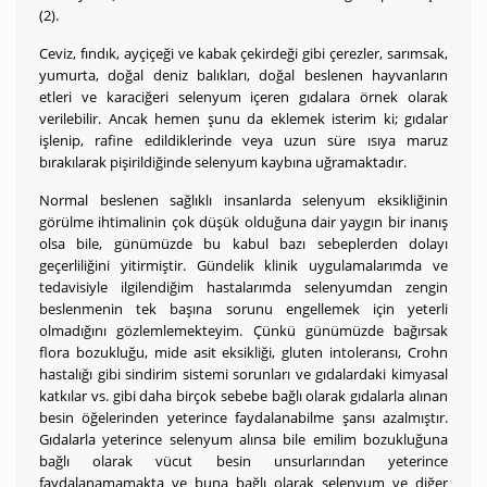
(2).
Ceviz, fındık, ayçiçeği ve kabak çekirdeği gibi çerezler, sarımsak,
yumurta, doğal deniz balıkları, doğal beslenen hayvanların
etleri ve karaciğeri selenyum içeren gıdalara örnek olarak
verilebilir. Ancak hemen şunu da eklemek isterim ki; gıdalar
işlenip, rafine edildiklerinde veya uzun süre ısıya maruz
bırakılarak pişirildiğinde selenyum kaybına uğramaktadır.
Normal beslenen sağlıklı insanlarda selenyum eksikliğinin
görülme ihtimalinin çok düşük olduğuna dair yaygın bir inanış
olsa bile, günümüzde bu kabul bazı sebeplerden dolayı
geçerliliğini yitirmiştir. Gündelik klinik uygulamalarımda ve
tedavisiyle ilgilendiğim hastalarımda selenyumdan zengin
beslenmenin tek başına sorunu engellemek için yeterli
olmadığını gözlemlemekteyim. Çünkü günümüzde bağırsak
flora bozukluğu, mide asit eksikliği, gluten intoleransı, Crohn
hastalığı gibi sindirim sistemi sorunları ve gıdalardaki kimyasal
katkılar vs. gibi daha birçok sebebe bağlı olarak gıdalarla alınan
besin öğelerinden yeterince faydalanabilme şansı azalmıştır.
Gıdalarla yeterince selenyum alınsa bile emilim bozukluğuna
bağlı olarak vücut besin unsurlarından yeterince
faydalanamamakta ve buna bağlı olarak selenyum ve diğer