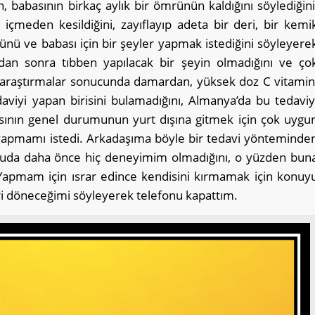
n, babasının birkaç aylık bir ömrünün kaldığını söylediğini
çmeden kesildiğini, zayıflayıp adeta bir deri, bir kemi
ünü ve babası için bir şeyler yapmak istediğini söyleyere
an sonra tıbben yapılacak bir şeyin olmadığını ve ço
araştırmalar sonucunda damardan, yüksek doz C vitamin
aviyi yapan birisini bulamadığını, Almanya’da bu tedaviy
sının genel durumunun yurt dışına gitmek için çok uygu
yapmamı istedi. Arkadaşıma böyle bir tedavi yönteminde
uda daha önce hiç deneyimim olmadığını, o yüzden bun
Yapmam için ısrar edince kendisini kırmamak için konuy
ri döneceğimi söyleyerek telefonu kapattım.