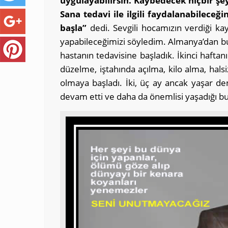
uygulayabilirsin. Kaybedecek hiçbir şe
Sana tedavi ile ilgili faydalanabilece
başla”
dedi. Sevgili hocamızın verdiği ka
yapabileceğimizi söyledim. Almanya’dan bu t
hastanın tedavisine başladık. İkinci haft
düzelme, iştahında açılma, kilo alma, halsiz
olmaya başladı. İki, üç ay ancak yaşar d
devam etti ve daha da önemlisi yaşadığı bu 