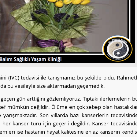
ini (IVC) tedavisi ile tanışmamız bu şekilde oldu. Rahmetl
 da bu vesileyle size aktarmadan geçemedik.
r geçen gün arttığını gözlemliyoruz. Tıptaki ilerlemelerin b
esef mümkün değildir. Ölüme en çok sebep olan hastalıkla
le yarışmaktadır. Son yıllarda bazı kanserlerin tedavisind
 her kanser türü için geçerli değildir. Kanser tedavisind
mleri ise hastanın hayat kalitesine en az kanserin kendis