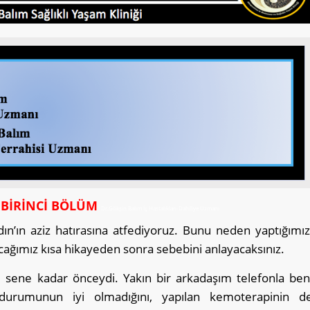
BİRİNCİ BÖLÜM
Dr.Gökşin Balım İç Hastalıkları-Dahiliye Uzmanı
ın’ın aziz hatırasına atfediyoruz. Bunu neden yaptığımız
tacağımız kısa hikayeden sonra sebebini anlayacaksınız.
5 sene kadar önceydi. Yakın bir arkadaşım telefonla ben
 durumunun iyi olmadığını, yapılan kemoterapinin d