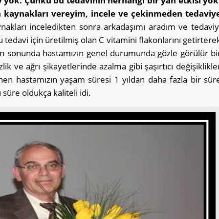
y yok. Çünkü bu tedavinin herhangi bir yan etkisi yok
ğin kaynakları vereyim, incele ve çekinmeden tedaviy
ynakları inceledikten sonra arkadaşımı aradım ve tedaviy
edavi için üretilmiş olan C vitamini flakonlarını getirtere
anın sonunda hastamızın genel durumunda gözle görülür bi
lik ve ağrı şikayetlerinde azalma gibi şaşırtıcı değişiklikle
enen hastamızın yaşam süresi 1 yıldan daha fazla bir sür
süre oldukça kaliteli idi.