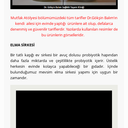
Mutfak Atölyesi bölümümüzdeki tüm tarifler Dr.Gökşin Balım’ın
kendi ailesi için evinde yaptığı ürünlere ait olup, defalarca
denenmiş ve güvenilir tariflerdir. Yazılarda kullanılan resimler de
bu ürünlerin görselleridir.
ELMA SİRKESİ
Bir tatlı kaşığı ev sirkesi bir avuç dolusu probiyotik hapından
daha fazla miktarda ve çeşitlilikte probiyotik içerir. Üstelik
herkesin evinde kolayca yapabileceği bir gıdadır. İçinde
bulunduğumuz mevsim elma sirkesi yapımı için uygun bir
zamandır.