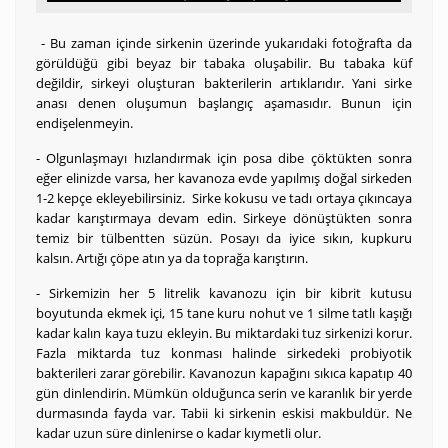
- Bu zaman içinde sirkenin üzerinde yukarıdaki fotoğrafta da
görüldüğü gibi beyaz bir tabaka oluşabilir. Bu tabaka küf
değildir, sirkeyi oluşturan bakterilerin artıklarıdır. Yani sirke
anası denen oluşumun başlangıç aşamasıdır. Bunun için
endişelenmeyin.
- Olgunlaşmayı hızlandırmak için posa dibe çöktükten sonra
eğer elinizde varsa, her kavanoza evde yapılmış doğal sirkeden
1-2 kepçe ekleyebilirsiniz. Sirke kokusu ve tadı ortaya çıkıncaya
kadar karıştırmaya devam edin. Sirkeye dönüştükten sonra
temiz bir tülbentten süzün. Posayı da iyice sıkın, kupkuru
kalsın. Artığı çöpe atın ya da toprağa karıştırın.
- Sirkemizin her 5 litrelik kavanozu için bir kibrit kutusu
boyutunda ekmek içi, 15 tane kuru nohut ve 1 silme tatlı kaşığı
kadar kalın kaya tuzu ekleyin. Bu miktardaki tuz sirkenizi korur.
Fazla miktarda tuz konması halinde sirkedeki probiyotik
bakterileri zarar görebilir. Kavanozun kapağını sıkıca kapatıp 40
gün dinlendirin. Mümkün olduğunca serin ve karanlık bir yerde
durmasında fayda var. Tabii ki sirkenin eskisi makbuldür. Ne
kadar uzun süre dinlenirse o kadar kıymetli olur.